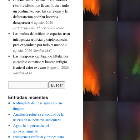
ríos invisibles que llevan lluvia a todo
un continente, pero las carreteras y la
deforestación podrían hacerlos
desaparecer
6 agosto, 2026
ECOticias.com El periódico verde
Las mafias del tráfico de especies usan
inteligencia artificial y criptomonedas
para expandirse por todo el mundo
6
agosto, 2026
Sandra M.G.
Las mariposas cambian de hábitat por
el cambio climático y buscan refugio
frente al calor extremo
6 agosto, 2026
Sandra M.G.
Entradas recientes
Radiografía de unas aguas no tan
limpias
Andalucía refuerza el control de la
listeria en la industria alimentaria
Agua: la importancia del
aprovechamiento
Inteligencia artificial y drones para