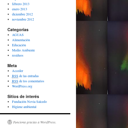
febrero 2013
enero 2013
diciembre 2012
noviembre 2012
Categorías
AGUAS
Alimentación
Educación
Medio Ambiente
residuos
Meta
Acceder
RSS
de las entradas
RSS
de los comentarios
WordPress.org
Sitios de interés
Fundación Novia Salcedo
Higiene ambiental
Funciona gracias a WordPress.