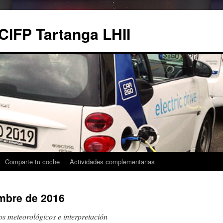
CIFP Tartanga LHII
Comparte tu coche
Actividades complementarias
mbre de 2016
s meteorológicos e interpretación