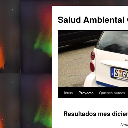
Salud Ambiental 
Inicio
Proyecto
Quienes somos
Saltar
al
Resultados mes dicie
contenido
Dato