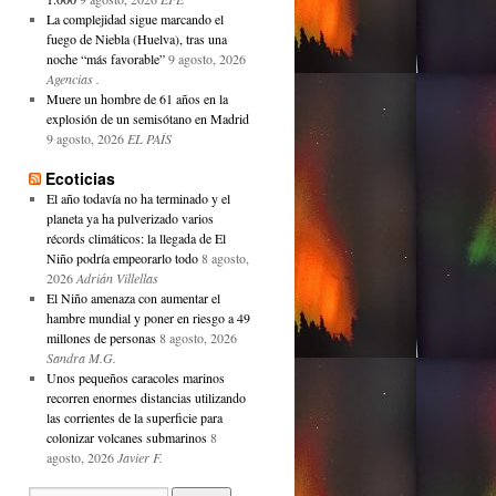
La complejidad sigue marcando el
fuego de Niebla (Huelva), tras una
noche “más favorable”
9 agosto, 2026
Agencias .
Muere un hombre de 61 años en la
explosión de un semisótano en Madrid
9 agosto, 2026
EL PAÍS
Ecoticias
El año todavía no ha terminado y el
planeta ya ha pulverizado varios
récords climáticos: la llegada de El
Niño podría empeorarlo todo
8 agosto,
2026
Adrián Villellas
El Niño amenaza con aumentar el
hambre mundial y poner en riesgo a 49
millones de personas
8 agosto, 2026
Sandra M.G.
Unos pequeños caracoles marinos
recorren enormes distancias utilizando
las corrientes de la superficie para
colonizar volcanes submarinos
8
agosto, 2026
Javier F.