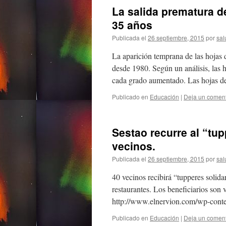
La salida prematura de
35 años
Publicada el
26 septiembre, 2015
por
sal
La aparición temprana de las hojas d
desde 1980. Según un análisis, las 
cada grado aumentado. Las hojas 
Publicado en
Educación
|
Deja un coment
Sestao recurre al “tup
vecinos.
Publicada el
26 septiembre, 2015
por
sal
40 vecinos recibirá “tupperes solid
restaurantes. Los beneficiarios son 
http://www.elnervion.com/wp-conte
Publicado en
Educación
|
Deja un coment