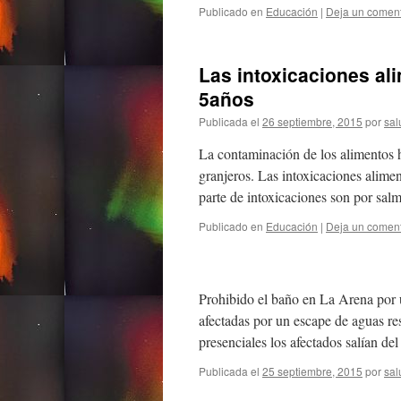
Publicado en
Educación
|
Deja un coment
Las intoxicaciones al
5años
Publicada el
26 septiembre, 2015
por
sal
La contaminación de los alimentos ha
granjeros. Las intoxicaciones alimen
parte de intoxicaciones son por sa
Publicado en
Educación
|
Deja un coment
Prohibido el baño en La Arena por 
afectadas por un escape de aguas r
presenciales los afectados salían 
Publicada el
25 septiembre, 2015
por
sal