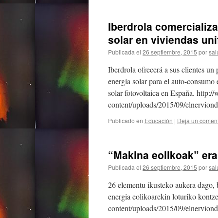
Iberdrola comercializa
solar en viviendas uni
Publicada el
26 septiembre, 2015
por
sal
Iberdrola ofrecerá a sus clientes un
energía solar para el auto-consumo e
solar fotovoltaica en España. http
content/uploads/2015/09/elnervion
Publicado en
Educación
|
Deja un coment
“Makina eolikoak” era
Publicada el
26 septiembre, 2015
por
sal
26 elementu ikusteko aukera dago, b
energia eolikoarekin loturiko kontz
content/uploads/2015/09/elnervion