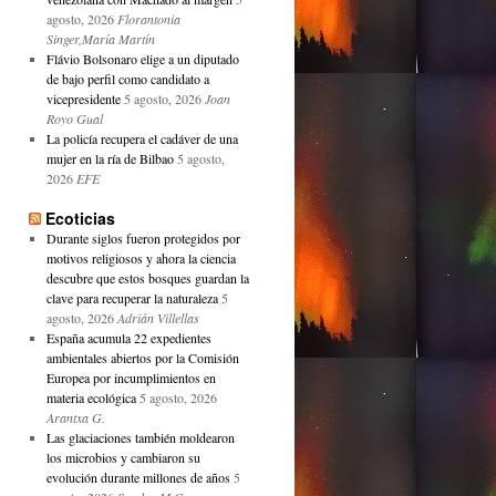
agosto, 2026
Florantonia
Singer,María Martín
Flávio Bolsonaro elige a un diputado
de bajo perfil como candidato a
vicepresidente
5 agosto, 2026
Joan
Royo Gual
La policía recupera el cadáver de una
mujer en la ría de Bilbao
5 agosto,
2026
EFE
Ecoticias
Durante siglos fueron protegidos por
motivos religiosos y ahora la ciencia
descubre que estos bosques guardan la
clave para recuperar la naturaleza
5
agosto, 2026
Adrián Villellas
España acumula 22 expedientes
ambientales abiertos por la Comisión
Europea por incumplimientos en
materia ecológica
5 agosto, 2026
Arantxa G.
Las glaciaciones también moldearon
los microbios y cambiaron su
evolución durante millones de años
5