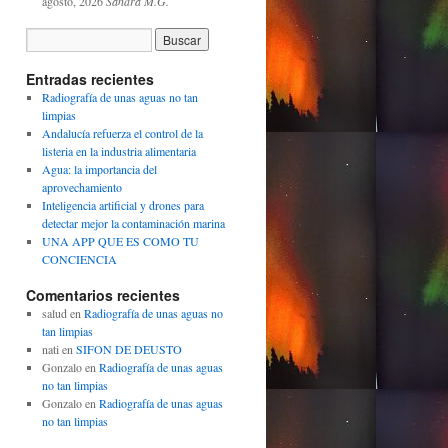
agosto, 2026
Sandra M.G.
Entradas recientes
Radiografía de unas aguas no tan
limpias
Andalucía refuerza el control de la
listeria en la industria alimentaria
Agua: la importancia del
aprovechamiento
Inteligencia artificial y drones para
detectar mejor la contaminación marina
UNA APP QUE ES COMO TU
CONCIENCIA
Comentarios recientes
salud
en
Radiografía de unas aguas no
tan limpias
nati
en
SIFON DE DEUSTO
Gonzalo
en
Radiografía de unas aguas
no tan limpias
Gonzalo
en
Radiografía de unas aguas
no tan limpias