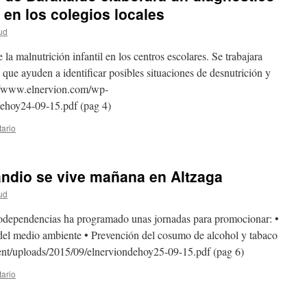
 en los colegios locales
ud
 la malnutrición infantil en los centros escolares. Se trabajara
a que ayuden a identificar posibles situaciones de desnutrición y
p://www.elnervion.com/wp-
dehoy24-09-15.pdf (pag 4)
ario
andio se vive mañana en Altzaga
ud
odependencias ha programado unas jornadas para promocionar: •
 del medio ambiente • Prevención del cosumo de alcohol y tabaco
nt/uploads/2015/09/elnerviondehoy25-09-15.pdf (pag 6)
ario