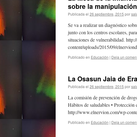
sobre la manipulación
Publicada el
26 septiembre, 2015
por
sal
Se va a realizar un diagnóstico sobre
junto con los centros escolares, par
situaciones de vulnerabilidad. htt
content/uploads/2015/09/elnervion
Publicado en
Educación
|
Deja un coment
La Osasun Jaia de Er
Publicada el
26 septiembre, 2015
por
sal
La comisión de prevención de drog
Hábitos de saludables • Protección
http://www.elnervion.com/wp-conte
Publicado en
Educación
|
Deja un coment