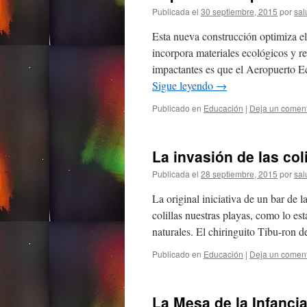
Publicada el
30 septiembre, 2015
por
sal
Esta nueva construcción optimiza e
incorpora materiales ecológicos y re
impactantes es que el Aeropuerto 
Sigue leyendo
→
Publicado en
Educación
|
Deja un coment
La invasión de las coli
Publicada el
28 septiembre, 2015
por
sal
La original iniciativa de un bar de l
colillas nuestras playas, como lo est
naturales. El chiringuito Tibu-ron 
Publicado en
Educación
|
Deja un coment
La Mesa de la Infanci