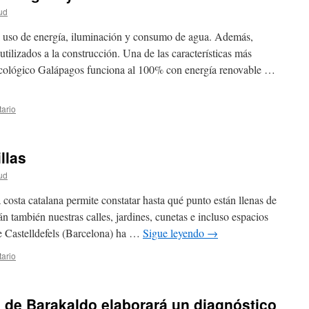
ud
l uso de energía, iluminación y consumo de agua. Además,
utilizados a la construcción. Una de las características más
Ecológico Galápagos funciona al 100% con energía renovable …
ario
llas
ud
a costa catalana permite constatar hasta qué punto están llenas de
án también nuestras calles, jardines, cunetas e incluso espacios
de Castelldefels (Barcelona) ha …
Sigue leyendo
→
ario
a de Barakaldo elaborará un diagnóstico