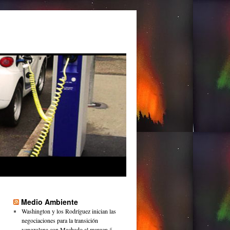
Medio Ambiente
Washington y los Rodríguez inician las
negociaciones para la transición
venezolana con Machado al margen
5