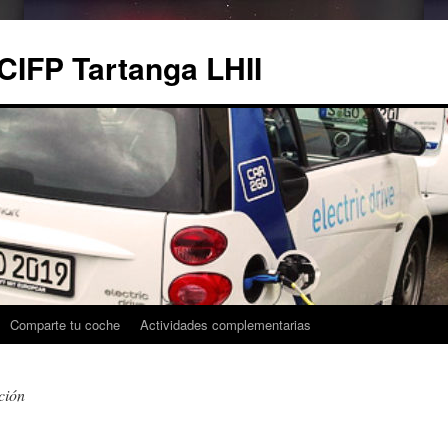
CIFP Tartanga LHII
Comparte tu coche
Actividades complementarias
ción