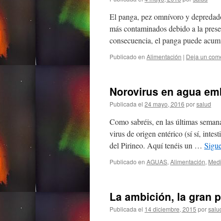
El panga, pez omnívoro y depredador
más contaminados debido a la prese
consecuencia, el panga puede acum
Publicado en
Alimentación
|
Deja un com
Norovirus en agua emb
Publicada el
24 mayo, 2016
por
salud
Como sabréis, en las últimas semana
virus de origen entérico (sí sí, int
del Pirineo. Aquí tenéis un …
Sigu
Publicado en
AGUAS
,
Alimentación
,
Medi
La ambición, la gran 
Publicada el
14 diciembre, 2015
por
salu