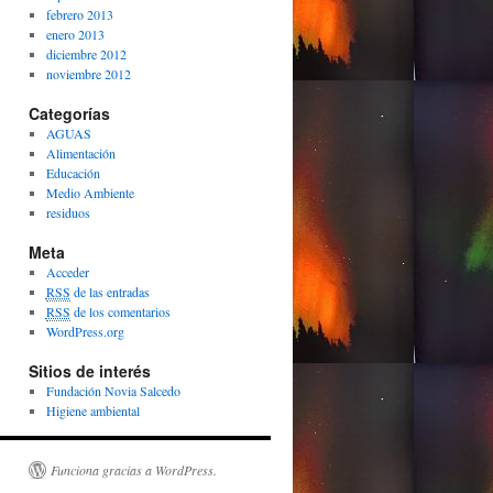
febrero 2013
enero 2013
diciembre 2012
noviembre 2012
Categorías
AGUAS
Alimentación
Educación
Medio Ambiente
residuos
Meta
Acceder
RSS
de las entradas
RSS
de los comentarios
WordPress.org
Sitios de interés
Fundación Novia Salcedo
Higiene ambiental
Funciona gracias a WordPress.