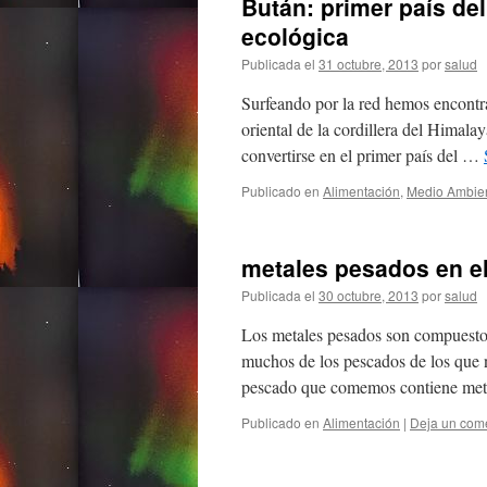
Bután: primer país de
ecológica
Publicada el
31 octubre, 2013
por
salud
Surfeando por la red hemos encontra
oriental de la cordillera del Himala
convertirse en el primer país del …
Publicado en
Alimentación
,
Medio Ambie
metales pesados en e
Publicada el
30 octubre, 2013
por
salud
Los metales pesados son compuestos
muchos de los pescados de los que 
pescado que comemos contiene meta
Publicado en
Alimentación
|
Deja un com