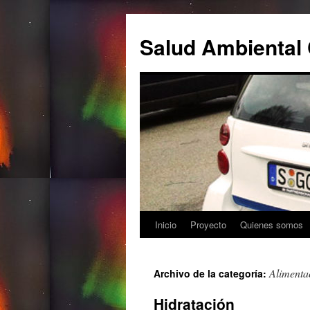
Salud Ambiental 
Inicio
Proyecto
Quienes somos
Saltar
al
Alimenta
Archivo de la categoría:
contenido
Hidratación