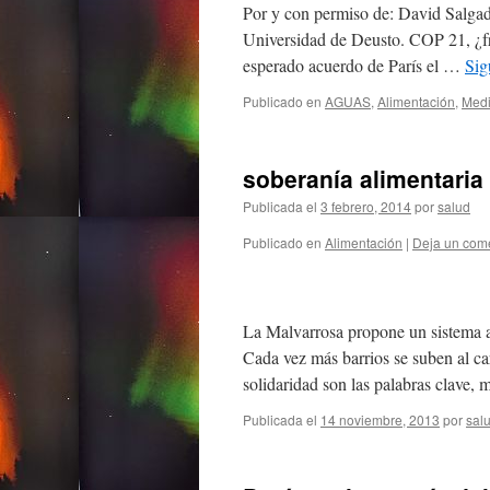
Por y con permiso de: David Salgad
Universidad de Deusto. COP 21, ¿fr
esperado acuerdo de París el …
Sig
Publicado en
AGUAS
,
Alimentación
,
Medi
soberanía alimentaria
Publicada el
3 febrero, 2014
por
salud
Publicado en
Alimentación
|
Deja un com
La Malvarrosa propone un sistema al
Cada vez más barrios se suben al c
solidaridad son las palabras clave
Publicada el
14 noviembre, 2013
por
sal