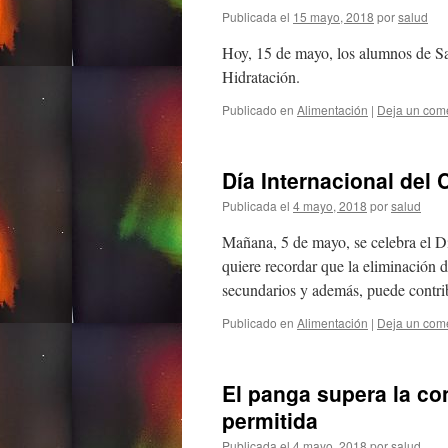
Publicada el
15 mayo, 2018
por
salud
Hoy, 15 de mayo, los alumnos de Sa
Hidratación.
Publicado en
Alimentación
|
Deja un com
Día Internacional del 
Publicada el
4 mayo, 2018
por
salud
Mañana, 5 de mayo, se celebra el Dí
quiere recordar que la eliminación d
secundarios y además, puede contr
Publicado en
Alimentación
|
Deja un com
El panga supera la c
permitida
Publicada el
4 mayo, 2018
por
salud