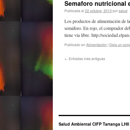
Semaforo nutricional 
Publicada el
22 octubre, 2013
por
salud
Los productos de alimentación de l
semáforo. En rojo, el comprador deb
tiene vía libre. http://sociedad.e
Publicado en
Alimentación
|
Deja un com
←
Entradas más antiguas
Salud Ambiental CIFP Tartanga LHII