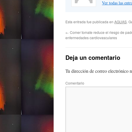
Ver todas las ent
Esta entrada fue publicada en
AGUAS
. G
←
Comer tomate reduce el riesgo de pad
enfermedades cardiovasculares
Deja un comentario
Tu dirección de correo electrónico n
Comentario