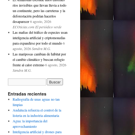
ríos invisibles que llevan lluvia a todo
un continente, pero las carreteras y la
deforestación podrían hacerlos
desaparecer
6 agosto, 2026
ECOticias.com El periódico verde
Las mafias del tráfico de especies usan
inteligencia artificial y criptomonedas
para expandirse por todo el mundo
6
agosto, 2026
Sandra M.G.
Las mariposas cambian de hábitat por
el cambio climático y buscan refugio
frente al calor extremo
6 agosto, 2026
Sandra M.G.
Entradas recientes
Radiografía de unas aguas no tan
limpias
Andalucía refuerza el control de la
listeria en la industria alimentaria
Agua: la importancia del
aprovechamiento
Inteligencia artificial y drones para