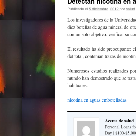
Detectan nicotina en
Publicada el
5 diciembre, 2012
por
salud
Los investigadores de la Universi
diez botellas de agua mineral de ot
con un solo objetivo: verificar su c
El resultado ha sido preocupante: c
del total, contenían trazas de nicotin
Numerosos estudios realizados por
mundo han demostrado que se trata 
habituales.
nicotina en aguas embotelladas
Acerca de salud
Personal Loans fo
Day | $100-$5,00