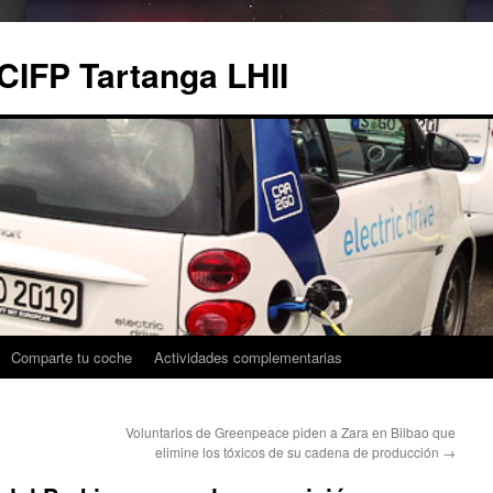
CIFP Tartanga LHII
Comparte tu coche
Actividades complementarias
Voluntarios de Greenpeace piden a Zara en Bilbao que
elimine los tóxicos de su cadena de producción
→