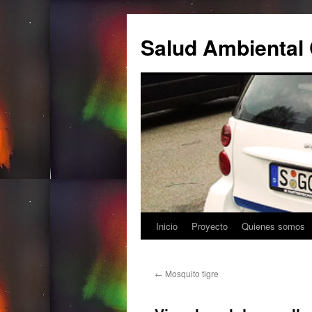
Salud Ambiental 
Inicio
Proyecto
Quienes somos
Saltar
al
←
Mosquito tigre
contenido