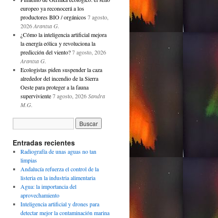
europeo ya reconocerá a los
productores BIO / orgánicos
7 agosto,
2026
Arantxa G.
¿Cómo la inteligencia artificial mejora
la energía eólica y revoluciona la
predicción del viento?
7 agosto, 2026
Arantxa G.
Ecologistas piden suspender la caza
alrededor del incendio de la Sierra
Oeste para proteger a la fauna
superviviente
7 agosto, 2026
Sandra
M.G.
Entradas recientes
Radiografía de unas aguas no tan
limpias
Andalucía refuerza el control de la
listeria en la industria alimentaria
Agua: la importancia del
aprovechamiento
Inteligencia artificial y drones para
detectar mejor la contaminación marina