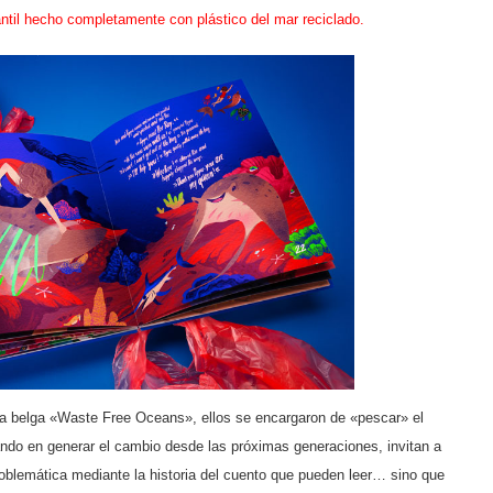
fantil hecho completamente con plástico del mar reciclado.
sta belga «Waste Free Oceans», ellos se encargaron de «pescar» el
ando en generar el cambio desde las próximas generaciones, invitan a
roblemática mediante la historia del cuento que pueden leer… sino que