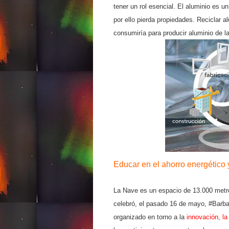
tener un rol esencial. El aluminio es 
por ello pierda propiedades. Reciclar 
consumiría para producir aluminio de l
Educar en el ahorro energético 
La Nave es un espacio de 13.000 metro
celebró, el pasado 16 de mayo, #Barba
organizado en torno a la
innovación, la