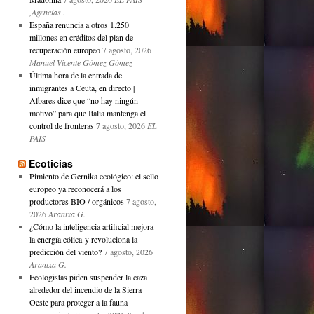
,Agencias .
España renuncia a otros 1.250
millones en créditos del plan de
recuperación europeo
7 agosto, 2026
Manuel Vicente Gómez Gómez
Última hora de la entrada de
inmigrantes a Ceuta, en directo |
Albares dice que “no hay ningún
motivo” para que Italia mantenga el
control de fronteras
7 agosto, 2026
EL
PAÍS
Ecoticias
Pimiento de Gernika ecológico: el sello
europeo ya reconocerá a los
productores BIO / orgánicos
7 agosto,
2026
Arantxa G.
¿Cómo la inteligencia artificial mejora
la energía eólica y revoluciona la
predicción del viento?
7 agosto, 2026
Arantxa G.
Ecologistas piden suspender la caza
alrededor del incendio de la Sierra
Oeste para proteger a la fauna