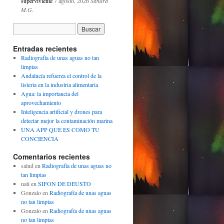
superviviente
7 agosto, 2026
Sandra
M.G.
Entradas recientes
Radiografía de unas aguas no tan
limpias
Andalucía refuerza el control de la
listeria en la industria alimentaria
Agua: la importancia del
aprovechamiento
Inteligencia artificial y drones para
detectar mejor la contaminación marina
UNA APP QUE ES COMO TU
CONCIENCIA
Comentarios recientes
salud
en
Radiografía de unas aguas no
tan limpias
nati
en
SIFON DE DEUSTO
Gonzalo
en
Radiografía de unas aguas
no tan limpias
Gonzalo
en
Radiografía de unas aguas
no tan limpias