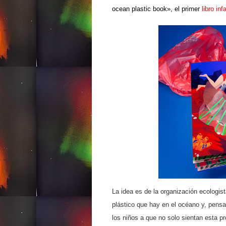
ocean plastic book», el primer
libro in
La idea es de la organización ecologi
plástico que hay en el océano y, pens
los niños a que no solo sientan esta p