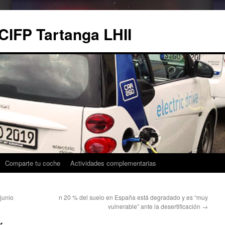
CIFP Tartanga LHII
Comparte tu coche
Actividades complementarias
junio
n 20 % del suelo en España está degradado y es “muy
vulnerable” ante la desertificación
→