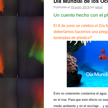
Día Mundial de los O
Publicada el
10 junio, 2019
por
salud
Un cuento hecho con el pl
El 8 de junio se celebra el Dí
deberíamos hacernos una pregu
toneladas de plástico?
Esto no solamente contamina el agua, 
en el mar. Para que este efecto no sea 
medio ambiente y en el reciclaje… y