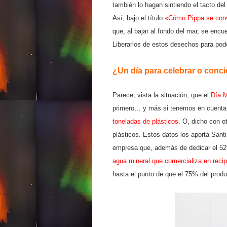
también lo hagan sintiendo el tacto del
Así, bajo el título
«Cómo Pippa se convi
que, al bajar al fondo del mar, se enc
Liberarlos de estos desechos para pode
¿Un día para celebrar o conci
Parece, vista la situación, que el
Día M
primero… y más si tenemos en cuenta
toneladas de plásticos
. O, dicho con 
plásticos. Estos datos los aporta San
empresa que, además de dedicar el 52
agua mineral que comercializa en recip
hasta el punto de que el 75% del prod