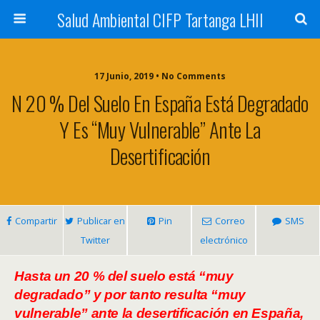
Salud Ambiental CIFP Tartanga LHII
17 Junio, 2019 • No Comments
N 20 % Del Suelo En España Está Degradado
Y Es “muy Vulnerable” Ante La
Desertificación
Compartir
Publicar en
Pin
Correo
SMS
Twitter
electrónico
Hasta un 20 % del suelo está “muy
degradado” y por tanto resulta “muy
vulnerable” ante la desertificación en España,